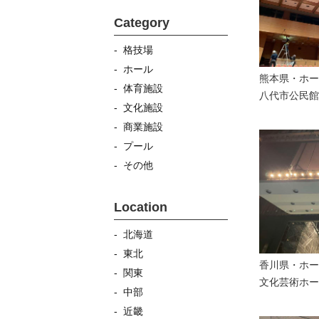
Category
- 格技場
- ホール
熊本県・
ホー
- 体育施設
八代市公民館
- 文化施設
- 商業施設
- プール
- その他
Location
- 北海道
- 東北
香川県・
ホー
- 関東
文化芸術ホー
- 中部
- 近畿