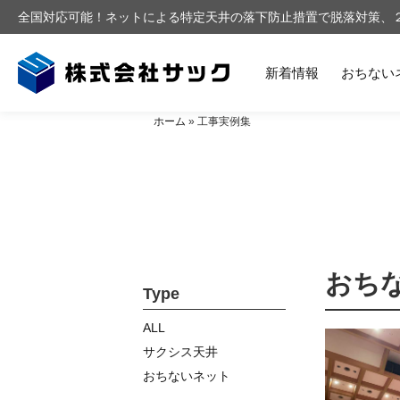
全国対応可能！ネットによる特定天井の落下防止措置で脱落対策、２
新着情報
おちない
ホーム
»
工事実例集
おち
Type
ALL
サクシス天井
おちないネット