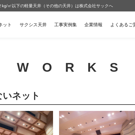
kg/㎡以下の軽量天井（その他の天井）は株式会社サックへ
ネット
サクシス天井
工事実例集
企業情報
よくあるご
WORKS
ないネット