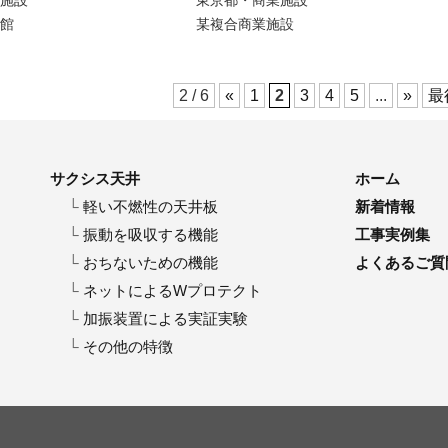
施設
東京都・
商業施設
館
某複合商業施設
2 / 6
«
1
2
3
4
5
...
»
最
サクシス天井
ホーム
軽い不燃性の天井板
新着情報
振動を吸収する機能
工事実例集
おちないための機能
よくあるご質
ネットによるWプロテクト
加振装置による実証実験
その他の特徴