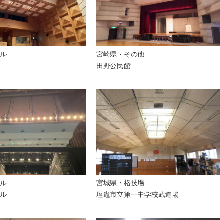
ル
宮崎県・
その他
田野公民館
ル
宮城県・
格技場
ル
塩竈市立第一中学校武道場