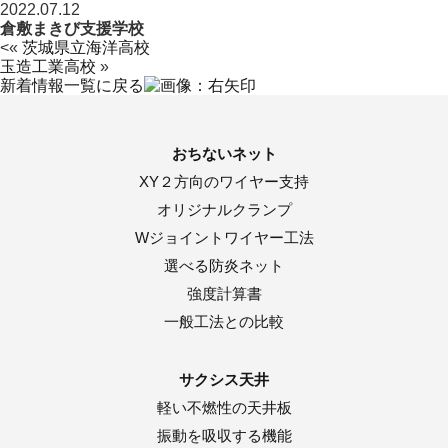
2022.07.12
倉敷まきび支援学校
<«
茨城県立海洋高校
玉造工業高校
»
新着情報一覧に戻る
おちないネット
XY２方向のワイヤー支持
オリジナルクランプ
Wジョイントワイヤー工法
選べる防炎ネット
強度計算書
一般工法との比較
サクシス天井
軽い不燃性の天井板
振動を吸収する機能