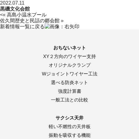
2022.07.11
黒磯文化会館
<«
高島小温水プール
佐久間歴史と民話の郷会館
»
新着情報一覧に戻る
おちないネット
XY２方向のワイヤー支持
オリジナルクランプ
Wジョイントワイヤー工法
選べる防炎ネット
強度計算書
一般工法との比較
サクシス天井
軽い不燃性の天井板
振動を吸収する機能